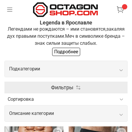
Legenda в Ярославле
Легендами не рождаются – ими становятся,
закаляя
дух правыми поступками.
Меч в символике бренда –
знак силы
и защиты слабых.
Подробнее
Одежда "Легенда" для тех, кто выбирает
путь
преодоления и развития. Если ты разделяешь
Подкатегории
эти
принципы, ты готов стать частью нашей команды
Боксерские перчатки
Фильтры
Шлем для бокса
Описание категории
Щитки шингарды
Одежда и экипировка для спорта от