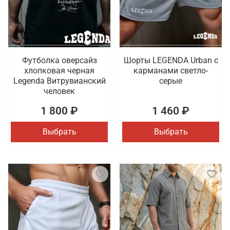
Футболка оверсайз
Шорты LEGENDA Urban c
хлопковая черная
карманами светло-
Legenda Витрувианский
серые
человек
1 800 ₽
1 460 ₽
Выбрать
Выбрать