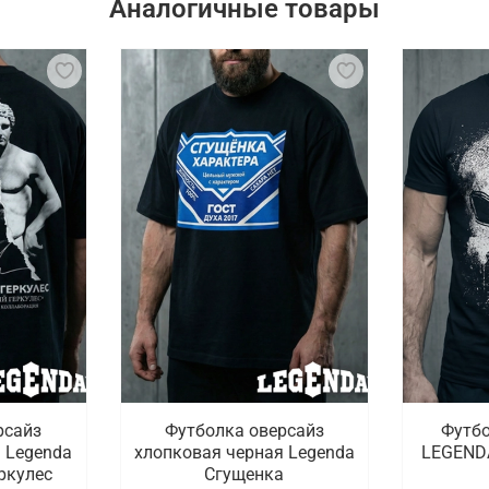
Аналогичные товары
рсайз
Футболка оверсайз
Футбо
 Legenda
хлопковая черная Legenda
LEGENDA
ркулес
Сгущенка