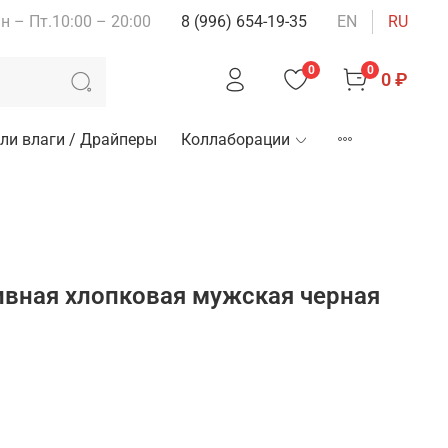
н – Пт.10:00 – 20:00
8 (996) 654-19-35
EN
RU
0
0
0 ₽
ли влаги / Драйперы
Коллаборации
ивная хлопковая мужская черная