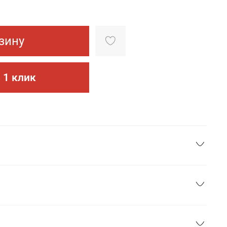
зину
 1 клик