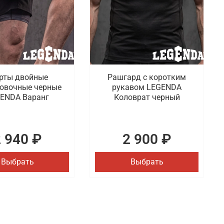
рты двойные
Рашгард с коротким
овочные черные
рукавом LEGENDA
ENDA Варанг
Коловрат черный
2 940 ₽
2 900 ₽
Выбрать
Выбрать