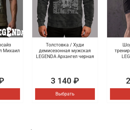
рсайз
Толстовка / Худи
Шо
л Михаил
демисезонная мужская
тренир
LEGENDA Архангел черная
LEG
₽
3 140 ₽
Выбрать