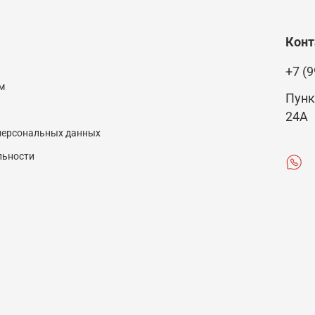
Кон
+7 (9
м
Пунк
24А
 персональных данных
льности