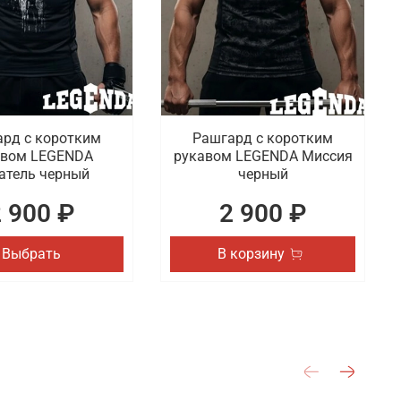
рд с коротким
Рашгард с коротким
авом LEGENDA
рукавом LEGENDA Миссия
атель черный
черный
2 900 ₽
2 900 ₽
Выбрать
В корзину