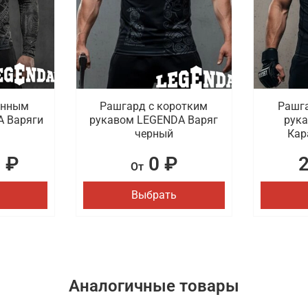
инным
Рашгард с коротким
Рашга
A Варяги
рукавом LEGENDA Варяг
рук
черный
Кар
 ₽
0 ₽
От
Выбрать
Аналогичные товары