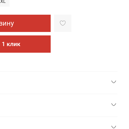
3XL
зину
 1 клик