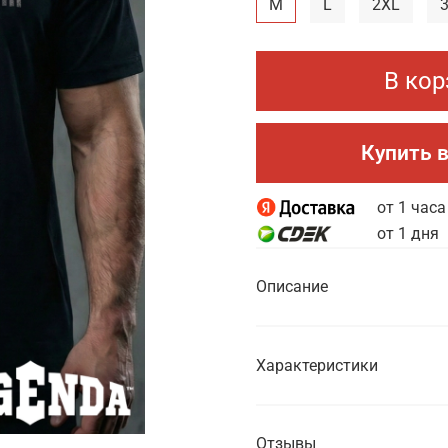
M
L
2XL
В кор
Купить в
от 1 часа
от 1 дня
Описание
Характеристики
Отзывы