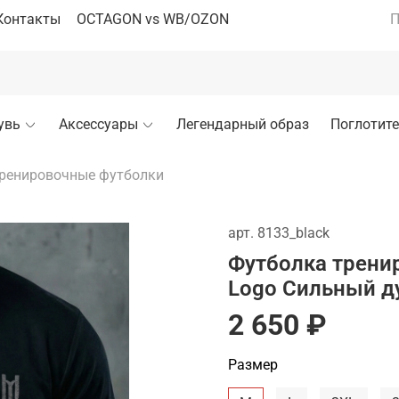
Контакты
OCTAGON vs WB/OZON
П
увь
Аксессуары
Легендарный образ
Поглотите
ренировочные футболки
арт.
8133_black
Футболка трени
Logo Сильный д
2 650 ₽
Размер