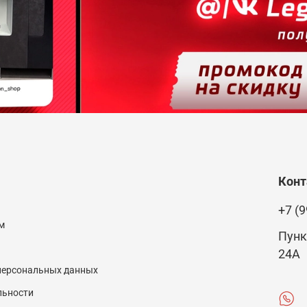
Кон
+7 (9
м
Пунк
24А
 персональных данных
льности