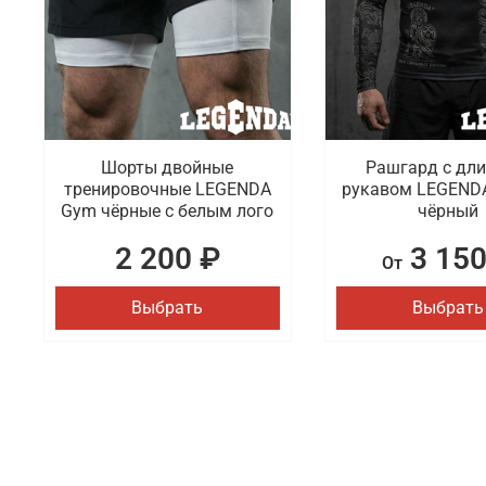
Шорты двойные
Рашгард с дл
тренировочные LEGENDA
рукавом LEGEND
Gym чёрные с белым лого
чёрный
2 200 ₽
3 150
От
Выбрать
Выбрать