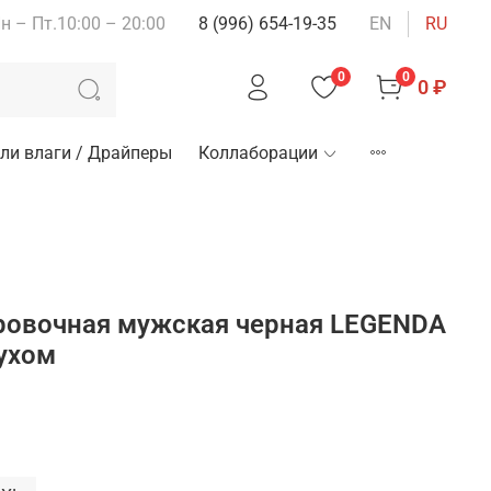
н – Пт.10:00 – 20:00
8 (996) 654-19-35
EN
RU
0
0
0 ₽
ли влаги / Драйперы
Коллаборации
ровочная мужская черная LEGENDA
ухом