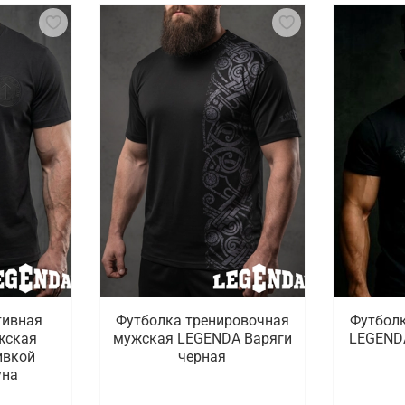
тивная
Футболка тренировочная
Футболк
жская
мужская LEGENDA Варяги
LEGENDA
ивкой
черная
уна