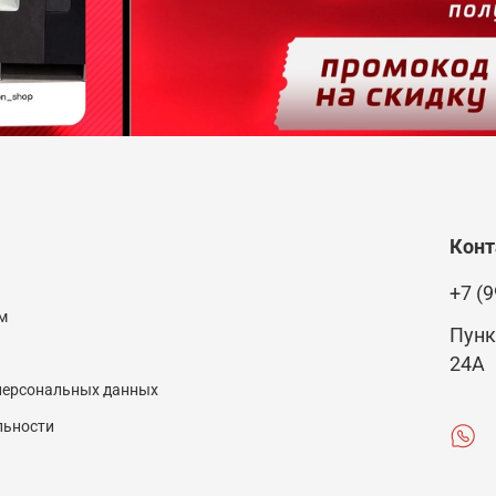
Кон
+7 (9
м
Пунк
24А
 персональных данных
льности