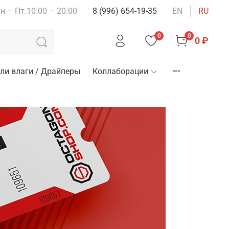
н – Пт.10:00 – 20:00
8 (996) 654-19-35
EN
RU
0
0
0 ₽
ли влаги / Драйперы
Коллаборации