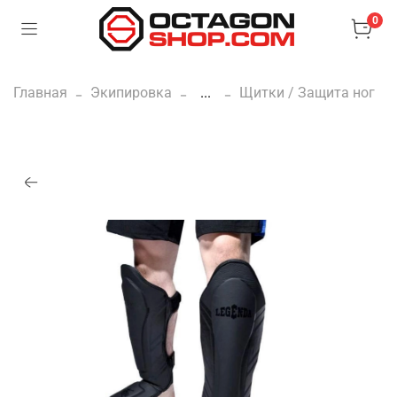
0
Главная
Экипировка
...
Щитки / Защита ног