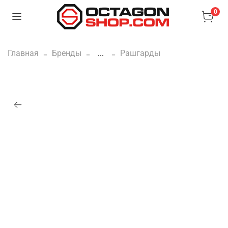
0
Главная
Бренды
...
Рашгарды