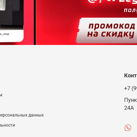
Кон
+7 (9
м
Пунк
24А
 персональных данных
льности