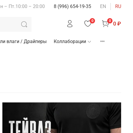
н – Пт.10:00 – 20:00
8 (996) 654-19-35
EN
RU
0
0
0 ₽
ли влаги / Драйперы
Коллаборации