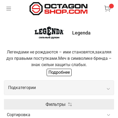
Legenda
Легендами не рождаются – ими становятся,
закаляя
дух правыми поступками.
Меч в символике бренда –
знак силы
и защиты слабых.
Подробнее
Одежда "Легенда" для тех, кто выбирает
путь
преодоления и развития. Если ты разделяешь
Подкатегории
эти
принципы, ты готов стать частью нашей команды
Боксерские перчатки
Фильтры
Шлем для бокса