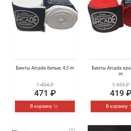
В ассортименте доступны на выбор разные виды сп
представлены бинты и перчатки. Также вы можете 
актуальные товары.
Где заказать профессиональную экипи
В интернет-магазине Octagon Shop можно по отлич
высшего качества, которые востребованы как у на
и другим городам России.
Бинты Arcada белые, 4,5 m
Бинты Arcada кра
m
1 404 ₽
1 355 ₽
471 ₽
419 
В корзину
В корзину