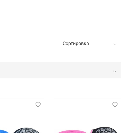
ний
ртсмена. Во время тренировочного процесса она
и техники. Использование качественных защитных
ому циклу.