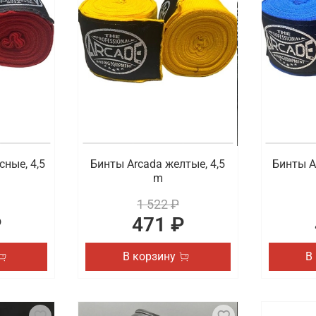
ортивной экипировки, которая пригодится во время любит
подобрать для себя защитный бандаж, защиту голеностопа 
ровку для спорта с удобной доставкой в Со
ной цене купить экипировку для ММА, единоборств, бокса 
чинающих, так и у профессиональных спортсменов. Быстра
сные, 4,5
Бинты Arcada желтые, 4,5
Бинты A
m
1 522 ₽
₽
471 ₽
В корзину
В