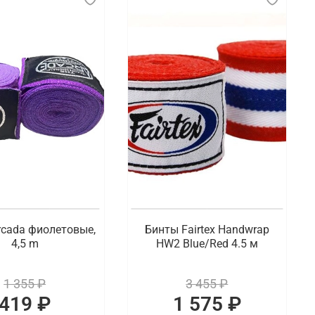
rcada фиолетовые,
Бинты Fairtex Handwrap
4,5 m
HW2 Blue/Red 4.5 м
1 355 ₽
3 455 ₽
419 ₽
1 575 ₽