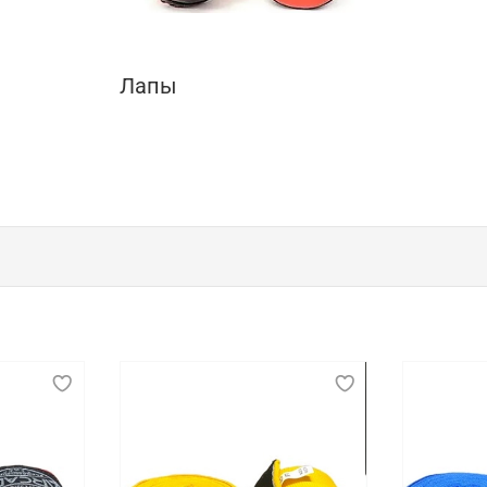
Лапы
к, показательных выступлений и соревнова
беспечении безопасности, комфорта и эффективности спо
ой, позволять свободно выполнять различные движения 
 способствует длительному и продуктивному тренировочн