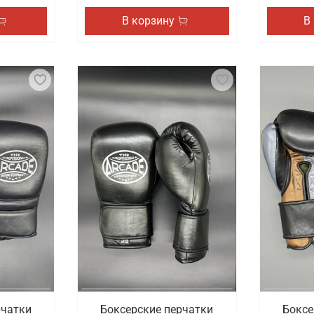
В корзину
В
рчатки
Боксерские перчатки
Боксе