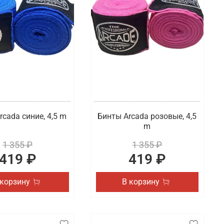
ельского или профессионального спорта. В наличии
и паха. В наличии боксерские капы и другие
чи
и других видов спорта. Готовы предложить товары
я и удобная доставка заказанных товаров по Сочи
rcada синие, 4,5 m
Бинты Arcada розовые, 4,5
m
1 355 ₽
1 355 ₽
419 ₽
419 ₽
 корзину
В корзину