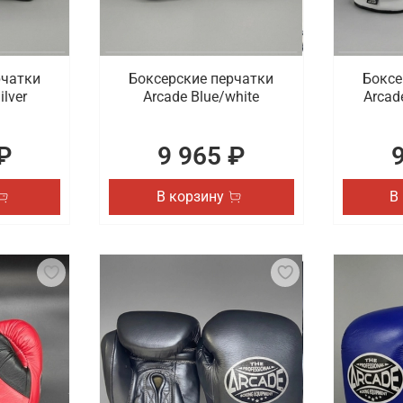
рчатки
Боксерские перчатки
Боксе
ilver
Arcade Blue/white
Arcad
₽
9 965 ₽
В корзину
В