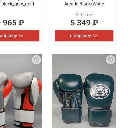
 black_gray_gold
Arcade Black/White
8 915 ₽
9 965 ₽
5 349 ₽
 корзину
В корзину