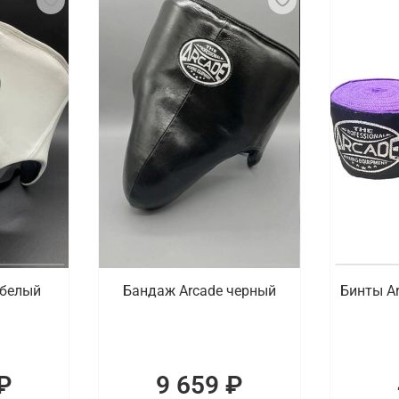
 белый
Бандаж Arcade черный
Бинты A
₽
9 659 ₽