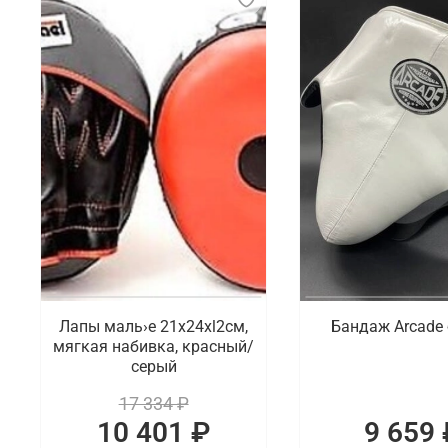
Лапы маль›е 21x24xl2cм,
Бандаж Arcade
мягкая набивка, красный/
серый
17 334 ₽
10 401 ₽
9 659 