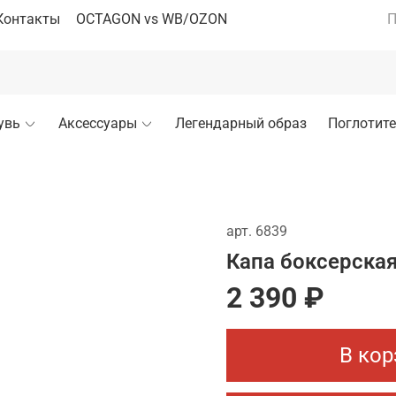
Контакты
OCTAGON vs WB/OZON
П
увь
Аксессуары
Легендарный образ
Поглотите
арт.
6839
Капа боксерская
2 390 ₽
В кор