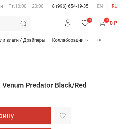
н – Пт.10:00 – 20:00
8 (996) 654-19-35
EN
RU
0
0
0 ₽
ли влаги / Драйперы
Коллаборации
 Venum Predator Black/Red
зину