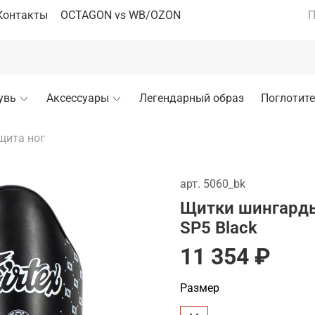
Контакты
OCTAGON vs WB/OZON
П
увь
Аксессуары
Легендарный образ
Поглотите
щита ног
арт.
5060_bk
Щитки шингарды 
SP5 Black
11 354 ₽
Размер