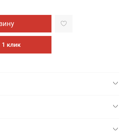
зину
 1 клик