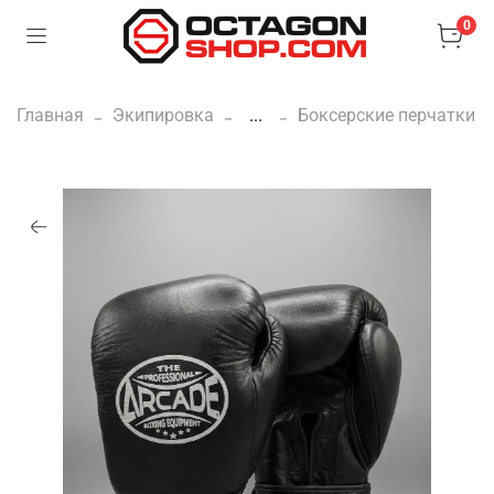
0
Главная
Экипировка
...
Боксерские перчатки