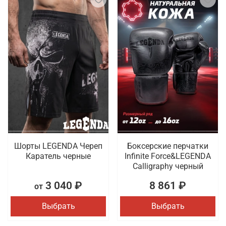
Шорты LEGENDA Череп
Боксерские перчатки
Каратель черные
Infinite Force&LEGENDA
Calligraphy черный
3 040 ₽
8 861 ₽
от
Выбрать
Выбрать