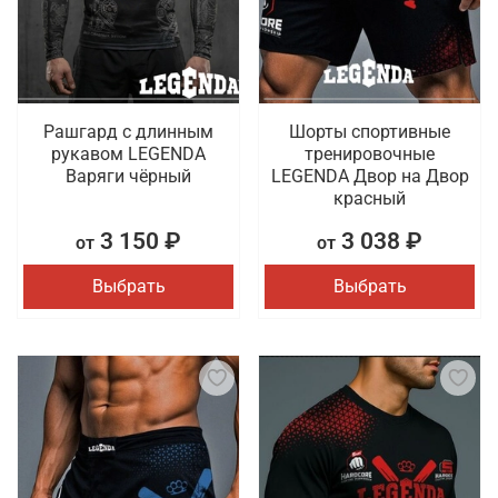
Рашгард с длинным
Шорты спортивные
рукавом LEGENDA
тренировочные
Варяги чёрный
LEGENDA Двор на Двор
красный
3 150 ₽
3 038 ₽
от
от
Выбрать
Выбрать