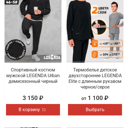
Спортивный костюм
Термобелье детское
мужской LEGENDA Urban
двухстороннее LEGENDA
демисезонный черный
Elite с длинным рукавом
черное/серое
3 150 ₽
1 100 ₽
от
В корзину
Выбрать