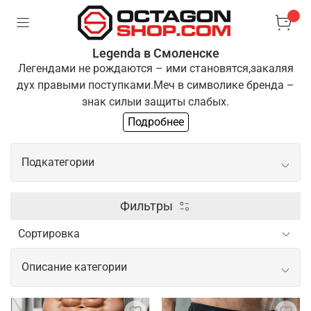
Legenda в Смоленске
Легендами не рождаются – ими становятся,
закаляя
дух правыми поступками.
Меч в символике бренда –
знак силы
и защиты слабых.
Подробнее
Одежда "Легенда" для тех, кто выбирает
путь
преодоления и развития. Если ты разделяешь
Подкатегории
эти
принципы, ты готов стать частью нашей команды
Боксерские перчатки
Фильтры
Шлем для бокса
Описание категории
Щитки шингарды
Одежда и экипировка для спорта от