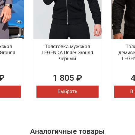
жская
Толстовка мужская
Тол
Ground
LEGENDA Under Ground
демисе
черный
LEGEN
₽
1 805 ₽
Выбрать
В
Аналогичные товары