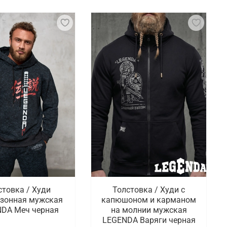
стовка / Худи
Толстовка / Худи с
зонная мужская
капюшоном и карманом
DA Меч черная
на молнии мужская
LEGENDA Варяги черная