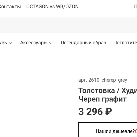
Контакты
OCTAGON vs WB/OZON
П
увь
Аксессуары
Легендарный образ
Поглотите
арт.
2610_cherep_grey
Толстовка / Ху
Череп графит
3 296 ₽
Нашли дешевле?