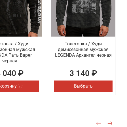
стовка / Худи
Толстовка / Худи
зонная мужская
демисезонная мужская
DA Рать Варяг
LEGENDA Архангел черная
черная
4 040 ₽
3 140 ₽
 корзину
Выбрать