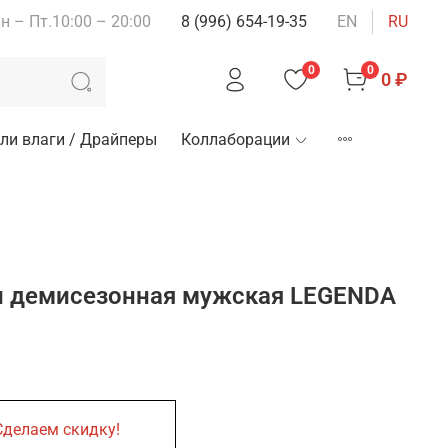
н – Пт.10:00 – 20:00
8 (996) 654-19-35
EN
RU
0
0
0 ₽
ли влаги / Драйперы
Коллаборации
ди демисезонная мужская LEGENDA
Сделаем скидку!