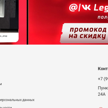
Кон
+7 (9
м
Пунк
24А
 персональных данных
льности