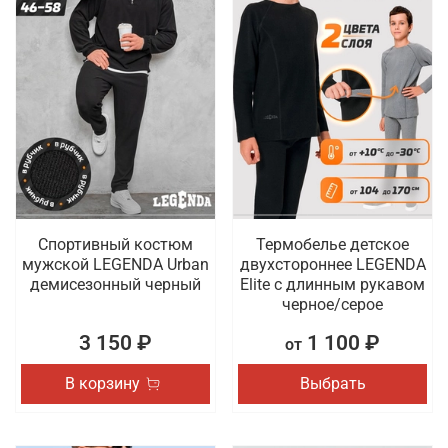
Спортивный костюм
Термобелье детское
мужской LEGENDA Urban
двухстороннее LEGENDA
демисезонный черный
Elite с длинным рукавом
черное/серое
3 150 ₽
1 100 ₽
от
В корзину
Выбрать