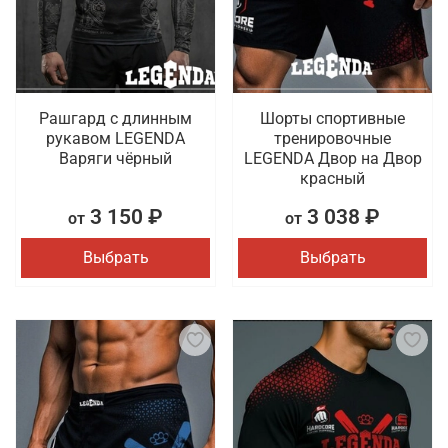
Рашгард с длинным
Шорты спортивные
рукавом LEGENDA
тренировочные
Варяги чёрный
LEGENDA Двор на Двор
красный
3 150 ₽
3 038 ₽
от
от
Выбрать
Выбрать