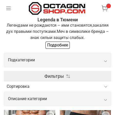
Legenda в Тюмени
Легендами не рождаются – ими становятся,
закаляя
дух правыми поступками.
Меч в символике бренда –
знак силы
и защиты слабых.
Подробнее
Одежда "Легенда" для тех, кто выбирает
путь
преодоления и развития. Если ты разделяешь
Подкатегории
эти
принципы, ты готов стать частью нашей команды
Боксерские перчатки
Фильтры
Шлем для бокса
Описание категории
Щитки шингарды
Одежда и экипировка для спорта от