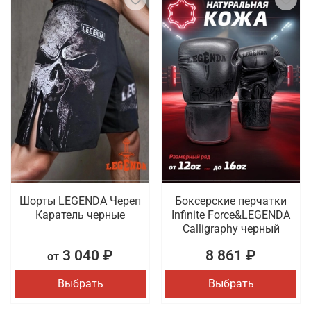
Шорты LEGENDA Череп
Боксерские перчатки
Каратель черные
Infinite Force&LEGENDA
Calligraphy черный
3 040 ₽
8 861 ₽
от
Выбрать
Выбрать