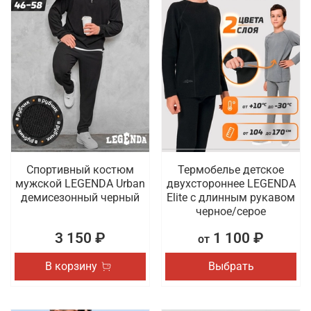
Спортивный костюм
Термобелье детское
мужской LEGENDA Urban
двухстороннее LEGENDA
демисезонный черный
Elite с длинным рукавом
черное/серое
3 150 ₽
1 100 ₽
от
В корзину
Выбрать