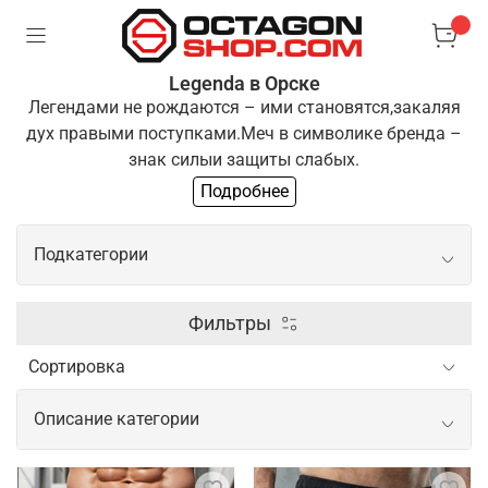
Legenda в Орске
Легендами не рождаются – ими становятся,
закаляя
дух правыми поступками.
Меч в символике бренда –
знак силы
и защиты слабых.
Подробнее
Одежда "Легенда" для тех, кто выбирает
путь
преодоления и развития. Если ты разделяешь
Подкатегории
эти
принципы, ты готов стать частью нашей команды
Боксерские перчатки
Фильтры
Шлем для бокса
Описание категории
Щитки шингарды
Одежда и экипировка для спорта от