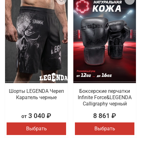
Шорты LEGENDA Череп
Боксерские перчатки
Каратель черные
Infinite Force&LEGENDA
Calligraphy черный
3 040 ₽
8 861 ₽
от
Выбрать
Выбрать