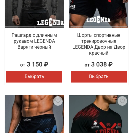
Рашгард с длинным
Шорты спортивные
рукавом LEGENDA
тренировочные
Варяги чёрный
LEGENDA Двор на Двор
красный
3 150 ₽
3 038 ₽
от
от
Выбрать
Выбрать