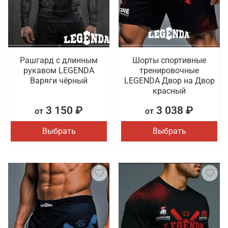
Рашгард с длинным
Шорты спортивные
рукавом LEGENDA
тренировочные
Варяги чёрный
LEGENDA Двор на Двор
красный
3 150 ₽
3 038 ₽
от
от
Выбрать
Выбрать