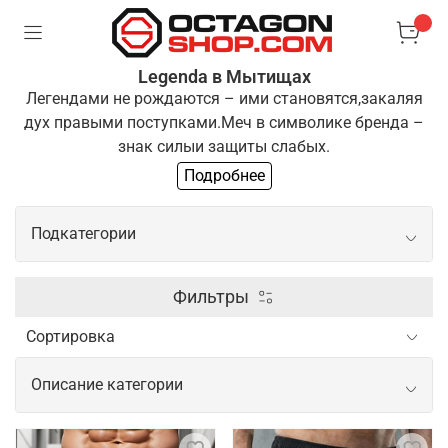
Legenda в Мытищах
Легендами не рождаются – ими становятся,
закаляя
дух правыми поступками.
Меч в символике бренда –
знак силы
и защиты слабых.
Подробнее
Одежда "Легенда" для тех, кто выбирает
путь
преодоления и развития. Если ты разделяешь
Подкатегории
эти
принципы, ты готов стать частью нашей команды
Боксерские перчатки
Фильтры
Шлем для бокса
Описание категории
Щитки шингарды
Одежда и экипировка для спорта от