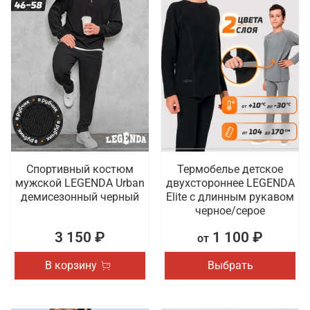
Спортивный костюм
Термобелье детское
мужской LEGENDA Urban
двухстороннее LEGENDA
демисезонный черный
Elite с длинным рукавом
черное/серое
3 150 ₽
1 100 ₽
от
В корзину
Выбрать