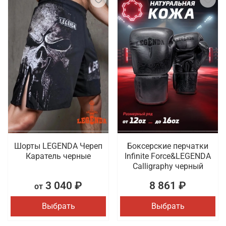
Шорты LEGENDA Череп
Боксерские перчатки
Каратель черные
Infinite Force&LEGENDA
Calligraphy черный
3 040 ₽
8 861 ₽
от
Выбрать
Выбрать