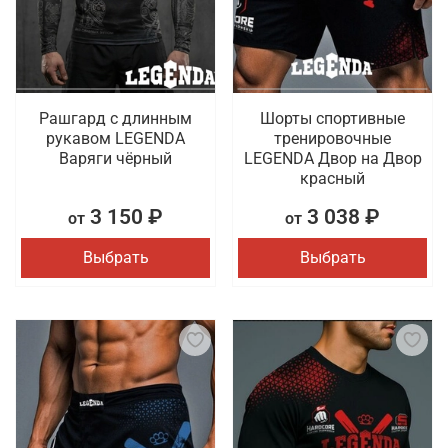
Рашгард с длинным
Шорты спортивные
рукавом LEGENDA
тренировочные
Варяги чёрный
LEGENDA Двор на Двор
красный
3 150 ₽
3 038 ₽
от
от
Выбрать
Выбрать