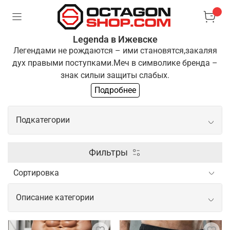
Legenda в Ижевске
Легендами не рождаются – ими становятся,
закаляя
дух правыми поступками.
Меч в символике бренда –
знак силы
и защиты слабых.
Подробнее
Одежда "Легенда" для тех, кто выбирает
путь
преодоления и развития. Если ты разделяешь
Подкатегории
эти
принципы, ты готов стать частью нашей команды
Боксерские перчатки
Фильтры
Шлем для бокса
Описание категории
Щитки шингарды
Одежда и экипировка для спорта от