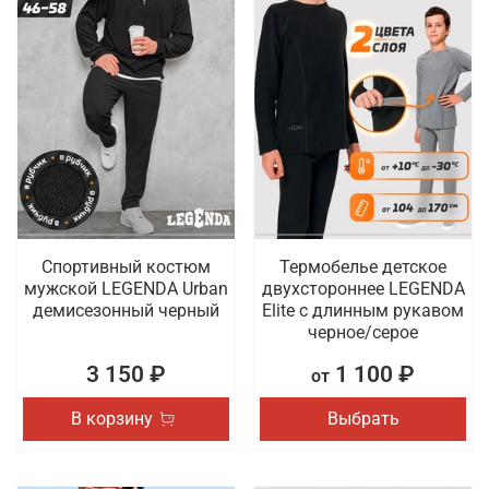
Спортивный костюм
Термобелье детское
мужской LEGENDA Urban
двухстороннее LEGENDA
демисезонный черный
Elite с длинным рукавом
черное/серое
3 150 ₽
1 100 ₽
от
В корзину
Выбрать