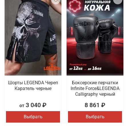
Шорты LEGENDA Череп
Боксерские перчатки
Каратель черные
Infinite Force&LEGENDA
Calligraphy черный
3 040 ₽
8 861 ₽
от
Выбрать
Выбрать