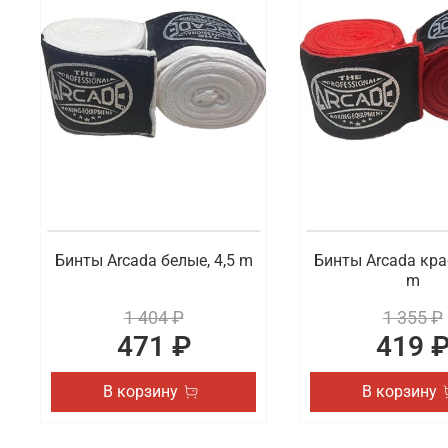
Что мы предлагаем на выбор
В ассортименте доступны на выбор разные виды сп
представлены бинты и перчатки. Также вы можете 
актуальные товары.
Где заказать профессиональную экипи
В интернет-магазине Octagon Shop можно по отлич
высшего качества, которые востребованы как у на
Краснодару и другим городам России.
Бинты Arcada белые, 4,5 m
Бинты Arcada кра
m
1 404 ₽
1 355 ₽
471 ₽
419 
В корзину
В корзину