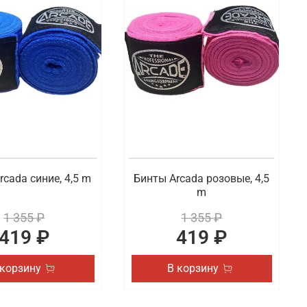
ельского или профессионального спорта. В наличии
и паха. В наличии боксерские капы и другие
аснодаре
и других видов спорта. Готовы предложить товары
я и удобная доставка заказанных товаров по
rcada синие, 4,5 m
Бинты Arcada розовые, 4,5
m
1 355 ₽
1 355 ₽
419 ₽
419 ₽
 корзину
В корзину