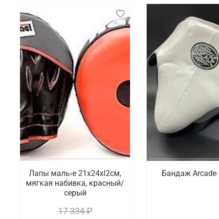
Лапы маль›е 21x24xl2cм,
Бандаж Arcade
мягкая набивка, красный/
серый
17 334 ₽