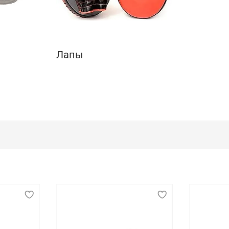
Лапы
к, показательных выступлений и соревнова
беспечении безопасности, комфорта и эффективности спо
ой, позволять свободно выполнять различные движения 
 способствует длительному и продуктивному тренировочн