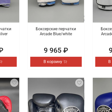
рчатки
Боксерские перчатки
Боксе
ilver
Arcade Blue/white
Arcad
₽
9 965 ₽
В корзину
В