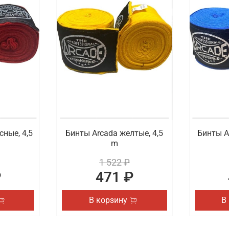
ортивной экипировки, которая пригодится во время любит
подобрать для себя защитный бандаж, защиту голеностопа 
ровку для спорта с удобной доставкой в Кр
ной цене купить экипировку для ММА, единоборств, бокса 
чинающих, так и у профессиональных спортсменов. Быстра
сные, 4,5
Бинты Arcada желтые, 4,5
Бинты A
m
1 522 ₽
₽
471 ₽
В корзину
В