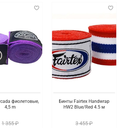
rcada фиолетовые,
Бинты Fairtex Handwrap
4,5 m
HW2 Blue/Red 4.5 м
1 355 ₽
3 455 ₽