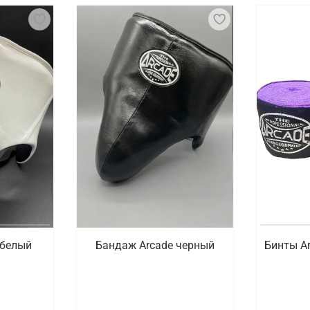
 белый
Бандаж Arcade черный
Бинты A