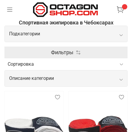
Спортивная экипировка в Чебоксарах
Подкатегории
Перчатки
Фильтры
Защита
Описание категории
Лапы
Спортивная экипировка для
тренировок, показательных
выступлений и соревнований
Спортивная экипировка играет важнейшую роль в
обеспечении безопасности, комфорта и