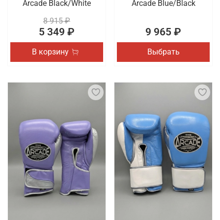
Arcade Black/White
Arcade Blue/Black
8 915 ₽
5 349 ₽
9 965 ₽
В корзину
Выбрать