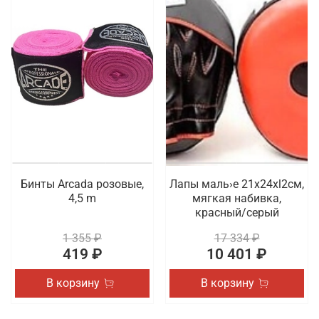
Бинты Arcada розовые,
Лапы маль›е 21x24xl2cм,
4,5 m
мягкая набивка,
красный/серый
1 355 ₽
17 334 ₽
419 ₽
10 401 ₽
В корзину
В корзину