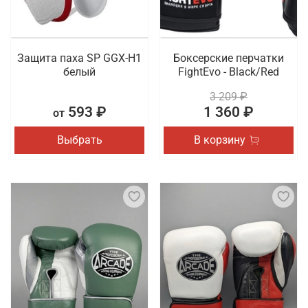
Защита паха SP GGX-H1
Боксерские перчатки
белый
FightEvo - Black/Red
3 209 ₽
593 ₽
1 360 ₽
от
Выбрать
В корзину