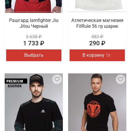
Рашгард Iamfighter Jiu
Атлетическая магнезия
Jitsu Черный
FitRule 56 гр шарик
3 638 ₽
483 ₽
1 733 ₽
290 ₽
Выбрать
В корзину