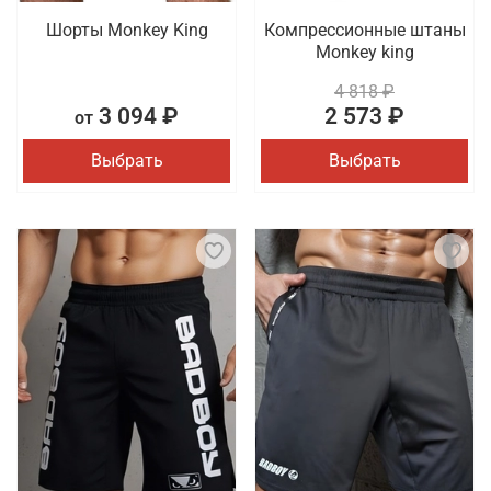
Шорты Monkey King
Компрессионные штаны
Monkey king
4 818 ₽
3 094 ₽
2 573 ₽
от
Выбрать
Выбрать