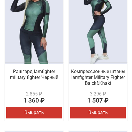
Рашгард Iamfighter
Компрессионные штаны
military fighter Черный
Iamfighter Military Fighter
Balck&Khaki
2 855 ₽
3 296 ₽
1 360 ₽
1 507 ₽
Выбрать
Выбрать