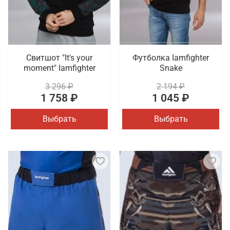
Свитшот "It's your
Футболка Iamfighter
moment" Iamfighter
Snake
3 296 ₽
2 194 ₽
1 758 ₽
1 045 ₽
Выбрать
Выбрать