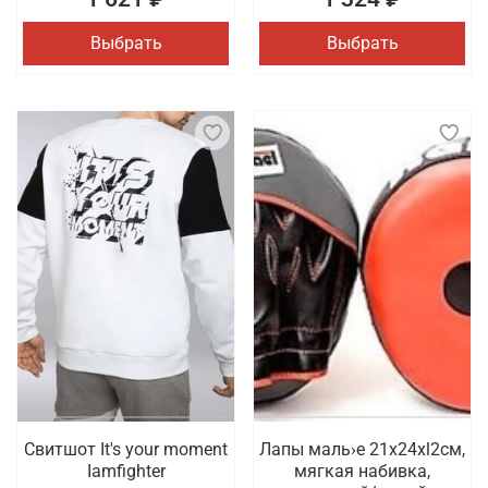
Выбрать
Выбрать
Свитшот It's your moment
Лапы маль›е 21x24xl2cм,
Iamfighter
мягкая набивка,