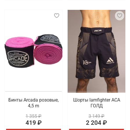
Бинты Arcada розовые,
Шорты Iamfighter АСА
4,5 m
ГОЛД
1 355 ₽
3 149 ₽
419 ₽
2 204 ₽