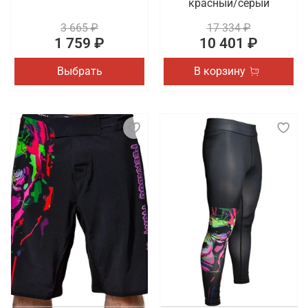
красный/серый
3 665 ₽
17 334 ₽
1 759 ₽
10 401 ₽
Выбрать
В корзину