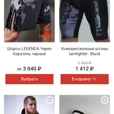
Шорты LEGENDA Череп
Компрессионные штаны
Каратель черные
Iamfighter - Black
2 966 ₽
3 040 ₽
1 412 ₽
от
Выбрать
В корзину