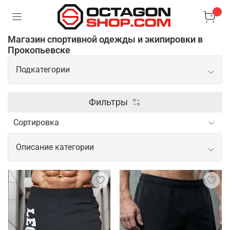
Магазин спортивной одежды и экипировки в
Прокопьевске
Подкатегории
Экипировка
Фильтры
Одежда
Описание категории
Распродажа
Спортивная одежда и экипировка для
профессионального спорта, ММА и
Обувь
единоборств
Аксессуары
Профессиональная одежда и экипировка для