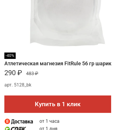
-40%
Атлетическая магнезия FitRule 56 гр шарик
290 ₽
483 ₽
арт.
5128_bk
Купить в 1 клик
от 1 часа
от 1 дня