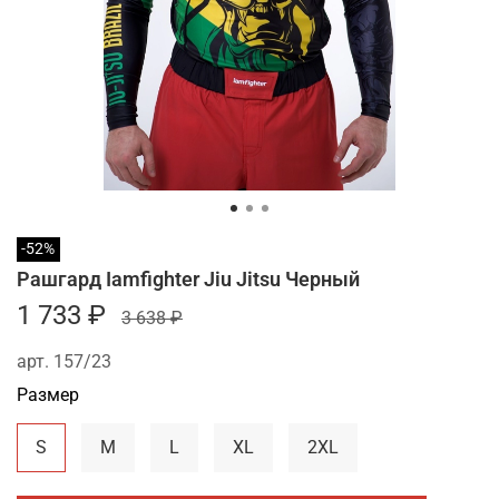
-52%
Рашгард Iamfighter Jiu Jitsu Черный
1 733 ₽
3 638 ₽
арт.
157/23
Размер
S
M
L
XL
2XL