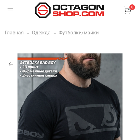
0
Главная
Одежда
Футболки/майки