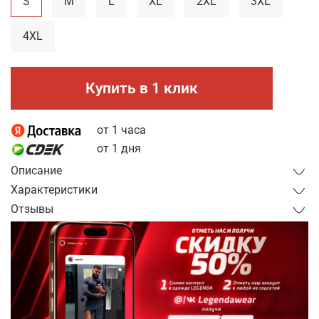
S
M
L
XL
2XL
3XL
4XL
Купить в 1 клик
от 1 часа
от 1 дня
Описание
Характеристики
Отзывы