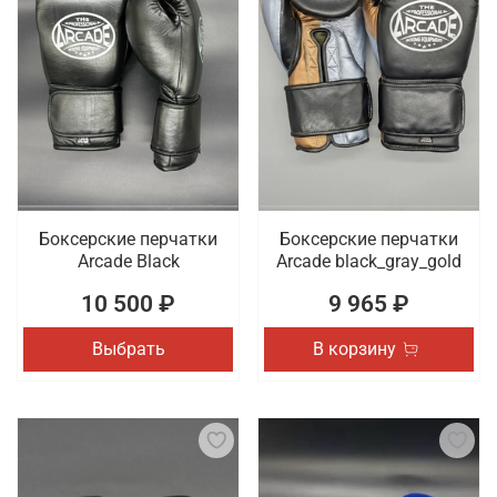
В интернет-магазине Octagon Shop можно купить
спортивные перчатки высокого качества из
натуральной кожи или кожзама. Предлагаем
женские, мужские и унисекс модели,
декорированные оригинальными принтами.
Доставка покупок осуществляется по
Калининграду.
Боксерские перчатки
Боксерские перчатки
Arcade Black
Arcade black_gray_gold
10 500 ₽
9 965 ₽
Выбрать
В корзину