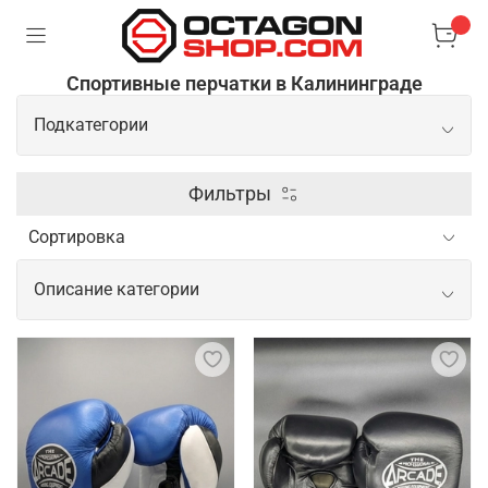
Спортивные перчатки в Калининграде
Подкатегории
Боксерские перчатки
Фильтры
Перчатки для ММА
Описание категории
Снарядные перчатки
Спортивные перчатки для активных
тренировок и соревнований
Перчатки для тренировок играют важную роль в
обеспечении комфорта и безопасности
спортсмена. Они защищают руки от мозолей,