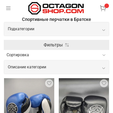
Спортивные перчатки в Братске
Подкатегории
Боксерские перчатки
Фильтры
Перчатки для ММА
Описание категории
Снарядные перчатки
Спортивные перчатки для активных
тренировок и соревнований
Перчатки для тренировок играют важную роль в
обеспечении комфорта и безопасности
спортсмена. Они защищают руки от мозолей,