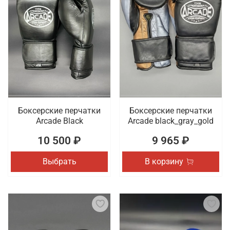
В интернет-магазине Octagon Shop можно купить
спортивные перчатки высокого качества из
натуральной кожи или кожзама. Предлагаем
женские, мужские и унисекс модели,
декорированные оригинальными принтами.
Доставка покупок осуществляется по Братску.
Боксерские перчатки
Боксерские перчатки
Arcade Black
Arcade black_gray_gold
10 500 ₽
9 965 ₽
Выбрать
В корзину