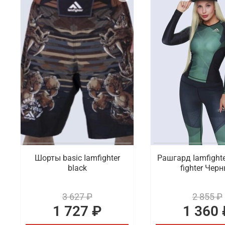
Шорты basic Iamfighter
Рашгард Iamfighter
black
fighter Чер
3 627 ₽
2 855 ₽
1 727 ₽
1 360 