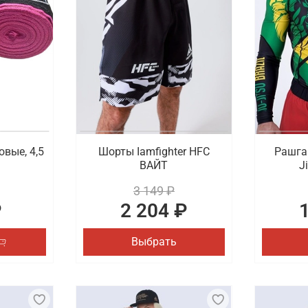
овые, 4,5
Шорты Iamfighter HFC
Рашгар
ВАЙТ
J
3 149 ₽
₽
2 204 ₽
Выбрать