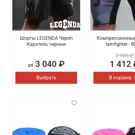
Шорты LEGENDA Череп
Компрессионны
Каратель черные
Iamfighter - B
2 966 ₽
3 040 ₽
1 412 
от
Выбрать
В корзину