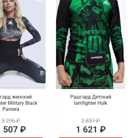
гард женский
Рашгард Детский
ter Military Black
Iamfighter Hulk
Pantera
3 296 ₽
2 837 ₽
1 507 ₽
1 621 ₽