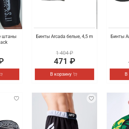
е штаны
Бинты Arcada белые, 4,5 m
Бинты Ar
lack
1 404 ₽
₽
471 ₽
В корзину
В