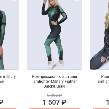
 military
Компрессионные штаны
Раш
ный
Iamfighter Military Fighter
Iamfigh
Balck&Khaki
3 296 ₽
₽
1 507 ₽