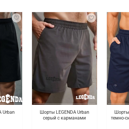
ктр экипировки и аксессуаров, предназначенных для об
ается их основная задача. Кроме защитной экипировки, 
обны отводить влагу и обеспечивать оптимальный микрокл
мфорт и свободу движений, что особенно важно при дина
варов для тех, кто занимается ММА. В наличии представ
кты с рашгардом и шортами, перчатки. Чтобы изучить пол
я ММА с удобной доставкой в Южно-Сахалин
и купить одежду и снаряжение для ММА. В каталоге досту
рая доставка заказанных товаров по Южно-Сахалинску и 
 Urban
Шорты LEGENDA Urban
Шорты
серый c карманами
темно-с