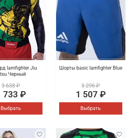
д Iamfighter Jiu
Шорты basic Iamfighter Blue
itsu Черный
3 638 ₽
3 296 ₽
1 733 ₽
1 507 ₽
Выбрать
Выбрать