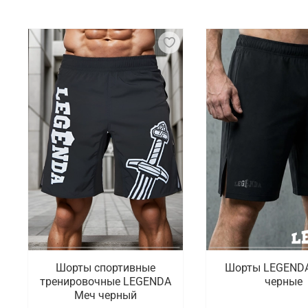
Спортивные товары для ММА включают широкий спе
эффективности тренировок и боев. В этом заключ
одежду из современных материалов, которые спос
компрессионные футболки позволяют сохранять ко
Что мы предлагаем на выбор
Мы подготовили для покупателей большой выбор то
компрессионные штаны, защита паха, капы, компле
перейти в каталог в соответствующий раздел.
Где заказать одежду и экипировку дл
В интернет-магазине Octagon Shop можно выбрать 
которые занимаются этим видом спорта. Есть быст
Шорты спортивные
Шорты LEGENDA
тренировочные LEGENDA
черные
Меч черный