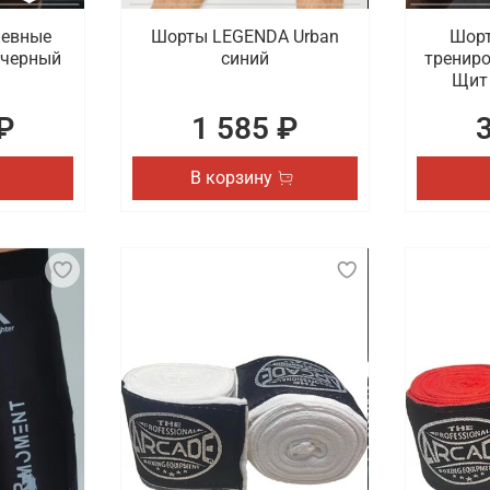
невные
Шорты LEGENDA Urban
Шорт
 черный
синий
тренир
Щит 
₽
1 585 ₽
В корзину