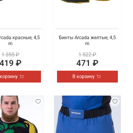
cada красные, 4,5
Бинты Arcada желтые, 4,5
m
m
1 355 ₽
1 522 ₽
419 ₽
471 ₽
 корзину
В корзину