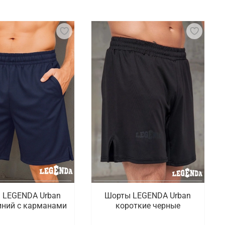
еспечения безопасности и повышения
профессиональные товары для ММА включают
имат тела бойца. Шорты, рашгарды и
мичных и интенсивных тренировках.
лены спортивные шорты, бинты, рашгарды,
ный ассортимент, доступный на сайте, достаточно
ске
пны товары для новичков и профессионалов,
городам России.
 LEGENDA Urban
Шорты LEGENDA Urban
иний с карманами
короткие черные