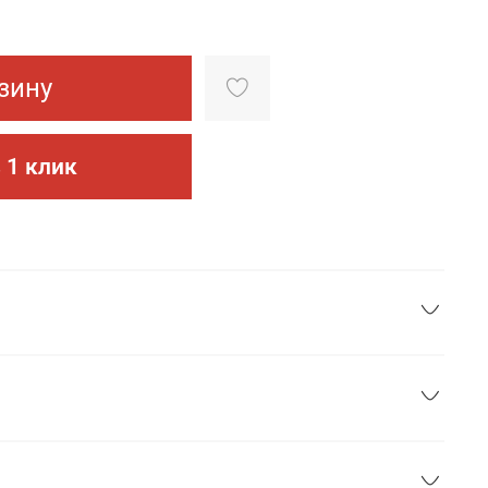
зину
 1 клик