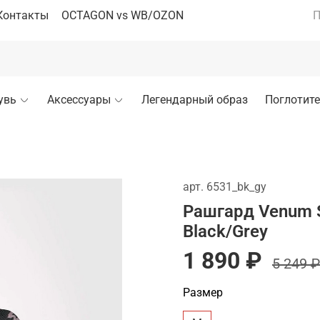
Контакты
OCTAGON vs WB/OZON
П
увь
Аксессуары
Легендарный образ
Поглотите
арт.
6531_bk_gy
Рашгард Venum S
Black/Grey
1 890 ₽
5 249 ₽
Размер