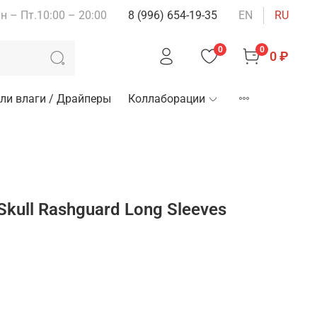
н – Пт.10:00 – 20:00
8 (996) 654-19-35
EN
RU
0
0
0 ₽
ли влаги / Драйперы
Коллаборации
kull Rashguard Long Sleeves