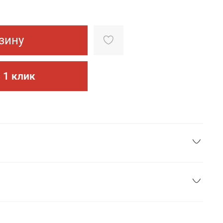
зину
 1 клик