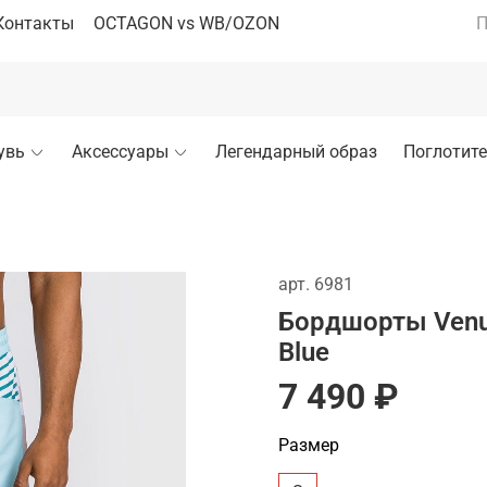
Контакты
OCTAGON vs WB/OZON
П
увь
Аксессуары
Легендарный образ
Поглотите
арт.
6981
Бордшорты Venu
Blue
7 490 ₽
Размер