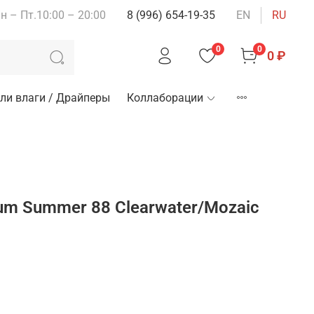
н – Пт.10:00 – 20:00
8 (996) 654-19-35
EN
RU
0
0
0 ₽
ли влаги / Драйперы
Коллаборации
m Summer 88 Clearwater/Mozaic