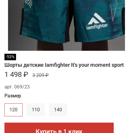
-53%
Шорты детские Iamfighter It's your moment sport
1 498 ₽
3 209 ₽
арт.
069/23
Размер
120
110
140
Купить в 1 клик