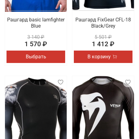
Рашгард basic Iamfighter
Рашгард FixGear CFL-18
Blue
Black/Grey
3 140 ₽
5 501 ₽
1 570 ₽
1 412 ₽
Выбрать
В корзину