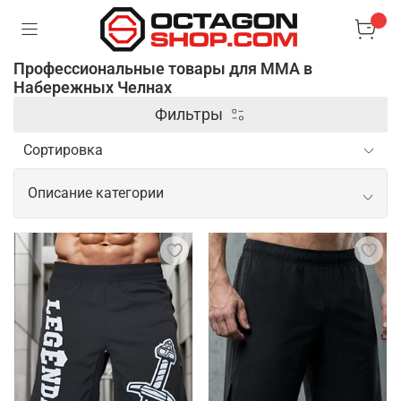
Профессиональные товары для ММА в
Набережных Челнах
Фильтры
Описание категории
Профессиональные товары для ММА
Спортивные товары для ММА включают широкий
спектр экипировки и аксессуаров,
предназначенных для обеспечения безопасности и
повышения эффективности тренировок и боев. В
этом заключается их основная задача. Кроме
защитной экипировки, профессиональные товары
для ММА включают одежду из современных