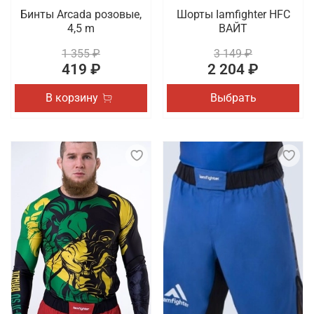
Бинты Arcada розовые,
Шорты Iamfighter HFC
4,5 m
ВАЙТ
1 355 ₽
3 149 ₽
419 ₽
2 204 ₽
В корзину
Выбрать