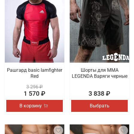
Рашгард basic Iamfighter
Шорты для MMA
Red
LEGENDA Варяги черные
3 296 ₽
1 570 ₽
3 838 ₽
В корзину
Выбрать