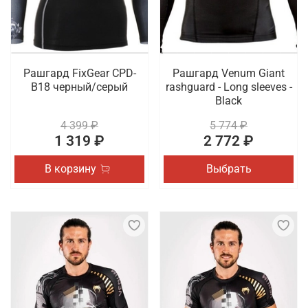
Рашгард FixGear CPD-
Рашгард Venum Giant
B18 черный/серый
rashguard - Long sleeves -
Black
4 399 ₽
5 774 ₽
1 319 ₽
2 772 ₽
В корзину
Выбрать