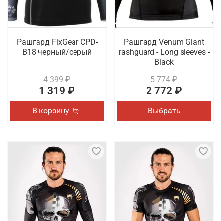
Рашгард FixGear CPD-
Рашгард Venum Giant
B18 черный/серый
rashguard - Long sleeves -
Black
4 399 ₽
5 774 ₽
1 319 ₽
2 772 ₽
В корзину
Выбрать