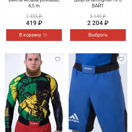
4,5 m
ВАЙТ
1 355 ₽
3 149 ₽
419 ₽
2 204 ₽
В корзину
Выбрать