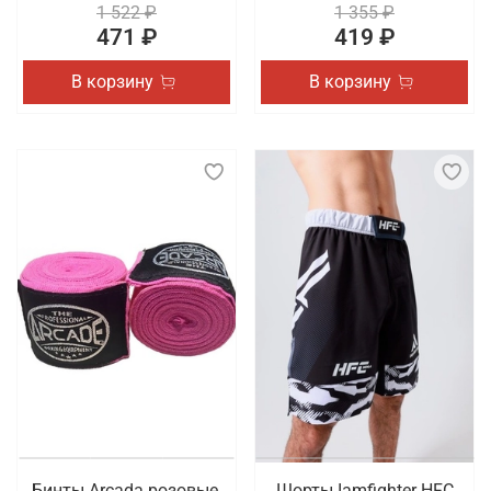
1 522 ₽
1 355 ₽
471 ₽
419 ₽
В корзину
В корзину
Бинты Arcada розовые,
Шорты Iamfighter HFC