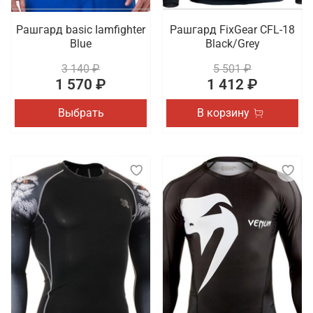
Рашгард basic Iamfighter
Рашгард FixGear CFL-18
Blue
Black/Grey
3 140 ₽
5 501 ₽
1 570 ₽
1 412 ₽
Выбрать
В корзину