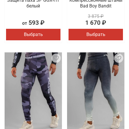
Защита паха SP GGX-H1
Компрессионные штаны
белый
Bad Boy Bandit
3 875 ₽
593 ₽
1 670 ₽
от
Выбрать
Выбрать