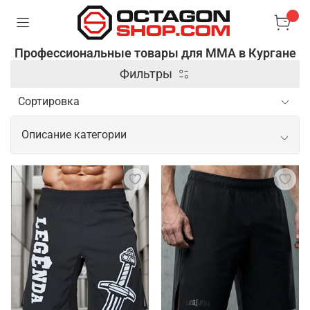
Профессиональные товары для ММА в Кургане
Фильтры
Описание категории
Профессиональные товары для ММА
Спортивные товары для ММА включают широкий
спектр экипировки и аксессуаров,
предназначенных для обеспечения безопасности и
повышения эффективности тренировок и боев. В
этом заключается их основная задача. Кроме
защитной экипировки, профессиональные товары
для ММА включают одежду из современных
материалов, которые способны отводить влагу и