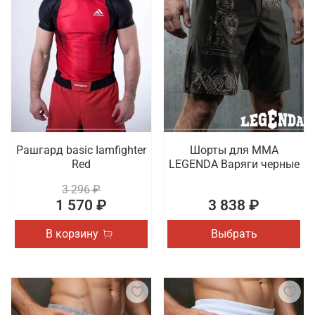
Рашгард basic Iamfighter
Шорты для MMA
Red
LEGENDA Варяги черные
3 296 ₽
1 570 ₽
3 838 ₽
В корзину
Выбрать