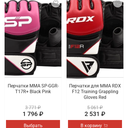
Перчатки MMA SP-GGR-
Перчатки для MMA RDX
T17R+ Black Pink
F12 Training Grappling
Gloves Red
3 771 ₽
5 061 ₽
1 796 ₽
2 531 ₽
Выбрать
В корзину