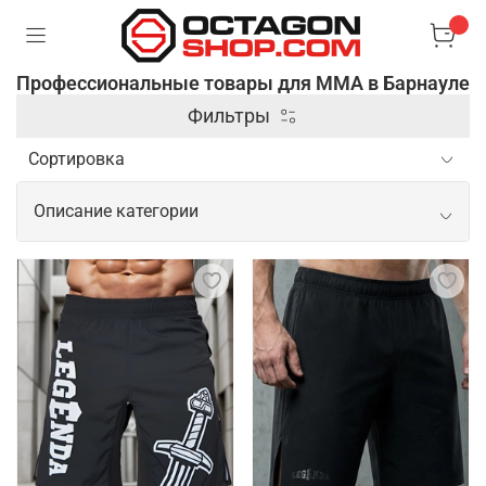
Профессиональные товары для ММА в Барнауле
Фильтры
Описание категории
Профессиональные товары для ММА
Спортивные товары для ММА включают широкий
спектр экипировки и аксессуаров,
предназначенных для обеспечения безопасности и
повышения эффективности тренировок и боев. В
этом заключается их основная задача. Кроме
защитной экипировки, профессиональные товары
для ММА включают одежду из современных
материалов, которые способны отводить влагу и