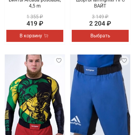
4,5 m
ВАЙТ
1 355 ₽
3 149 ₽
419 ₽
2 204 ₽
В корзину
Выбрать