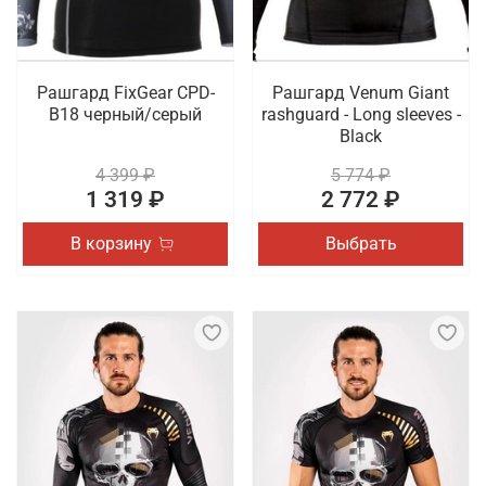
Рашгард FixGear CPD-
Рашгард Venum Giant
B18 черный/серый
rashguard - Long sleeves -
Black
4 399 ₽
5 774 ₽
1 319 ₽
2 772 ₽
В корзину
Выбрать