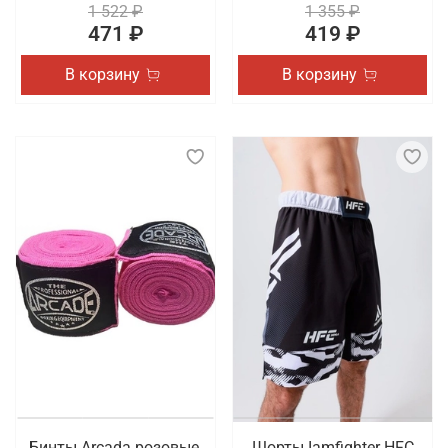
1 522 ₽
1 355 ₽
471 ₽
419 ₽
В корзину
В корзину
Бинты Arcada розовые,
Шорты Iamfighter HFC