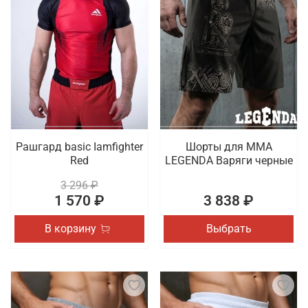
Рашгард basic Iamfighter
Шорты для MMA
Red
LEGENDA Варяги черные
3 296 ₽
1 570 ₽
3 838 ₽
В корзину
Выбрать