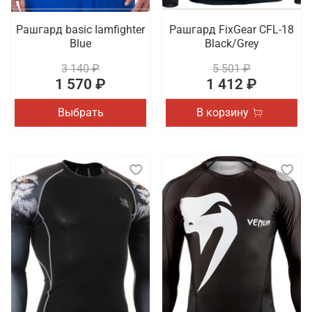
Рашгард basic Iamfighter
Рашгард FixGear CFL-18
Blue
Black/Grey
3 140 ₽
5 501 ₽
1 570 ₽
1 412 ₽
Выбрать
В корзину