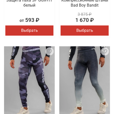
Защита паха SP GGX-H1
Компрессионные штаны
белый
Bad Boy Bandit
3 875 ₽
593 ₽
1 670 ₽
от
Выбрать
Выбрать