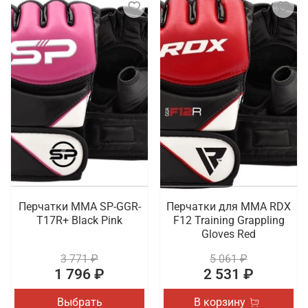
Перчатки MMA SP-GGR-
Перчатки для MMA RDX
T17R+ Black Pink
F12 Training Grappling
Gloves Red
3 771 ₽
5 061 ₽
1 796 ₽
2 531 ₽
Выбрать
В корзину