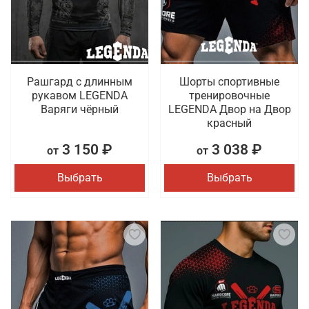
Рашгард с длинным
Шорты спортивные
рукавом LEGENDA
тренировочные
Варяги чёрный
LEGENDA Двор на Двор
красный
3 150 ₽
3 038 ₽
от
от
Выбрать
Выбрать