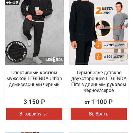
Спортивный костюм
Термобелье детское
мужской LEGENDA Urban
двухстороннее LEGENDA
демисезонный черный
Elite с длинным рукавом
черное/серое
3 150 ₽
1 100 ₽
от
В корзину
Выбрать