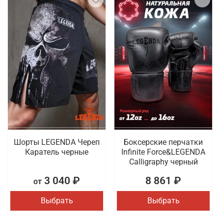
Шорты LEGENDA Череп
Боксерские перчатки
Каратель черные
Infinite Force&LEGENDA
Calligraphy черный
3 040 ₽
8 861 ₽
от
Выбрать
Выбрать