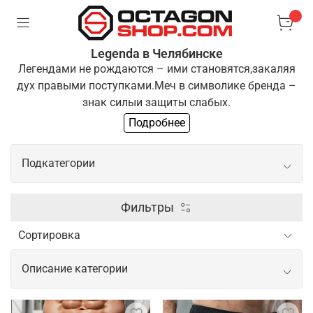
Legenda в Челябинске
Легендами не рождаются – ими становятся,
закаляя
дух правыми поступками.
Меч в символике бренда –
знак силы
и защиты слабых.
Подробнее
Одежда "Легенда" для тех, кто выбирает
путь
преодоления и развития. Если ты разделяешь
Подкатегории
эти
принципы, ты готов стать частью нашей команды
Боксерские перчатки
Фильтры
Шлем для бокса
Описание категории
Щитки шингарды
Одежда и экипировка для спорта от