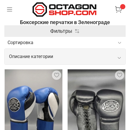
Боксерские перчатки в Зеленограде
Фильтры
Описание категории
Боксерские перчатки в качественном
исполнении
Боксерские перчатки – специальные аксессуары,
которые используются в боксе и других
единоборствах для защиты рук и увеличения силы
ударов. Они имеют жесткую внешнюю оболочку и
мягкую подкладку, чтобы обеспечить комфорт и
защитить костяшки пальцев и суставы от