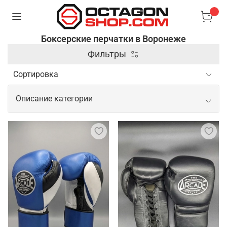
Боксерские перчатки в Воронеже
Фильтры
Описание категории
Боксерские перчатки в качественном
исполнении
Боксерские перчатки – специальные аксессуары,
которые используются в боксе и других
единоборствах для защиты рук и увеличения силы
ударов. Они имеют жесткую внешнюю оболочку и
мягкую подкладку, чтобы обеспечить комфорт и
защитить костяшки пальцев и суставы от