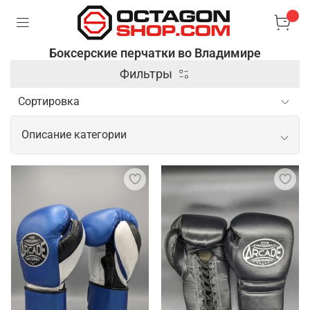
Боксерские перчатки во Владимире
Фильтры
Описание категории
Боксерские перчатки в качественном
исполнении
Боксерские перчатки – специальные аксессуары,
которые используются в боксе и других
единоборствах для защиты рук и увеличения силы
ударов. Они имеют жесткую внешнюю оболочку и
мягкую подкладку, чтобы обеспечить комфорт и
защитить костяшки пальцев и суставы от