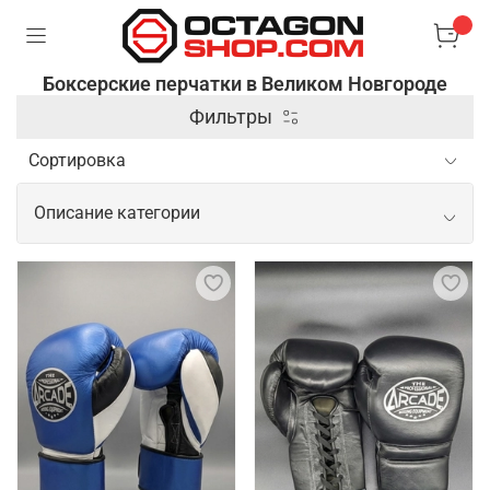
Боксерские перчатки в Великом Новгороде
Фильтры
Описание категории
Боксерские перчатки в качественном
исполнении
Боксерские перчатки – специальные аксессуары,
которые используются в боксе и других
единоборствах для защиты рук и увеличения силы
ударов. Они имеют жесткую внешнюю оболочку и
мягкую подкладку, чтобы обеспечить комфорт и
защитить костяшки пальцев и суставы от