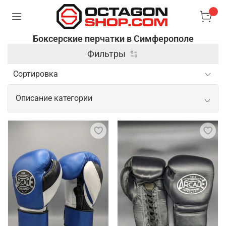
Боксерские перчатки в Симферополе
Фильтры
Описание категории
Боксерские перчатки в качественном
исполнении
Боксерские перчатки – специальные аксессуары,
которые используются в боксе и других
единоборствах для защиты рук и увеличения силы
ударов. Они имеют жесткую внешнюю оболочку и
мягкую подкладку, чтобы обеспечить комфорт и
защитить костяшки пальцев и суставы от