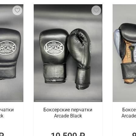
оторые используются в боксе и других единоборствах для 
тобы обеспечить комфорт и защитить костяшки пальцев и
есу, чтобы гарантировать максимальную защиту и контро
 время тренировок или боя.
ный предмет, но и символ силы, выносливости и спортивно
ор. В ассортименте доступны профессиональные тренирово
роверенных брендов с доставкой по Подольс
ей цене купить боксерские перчатки для начинающих и пр
маются проверенные спортивные бренды. Доставка оформл
рчатки
Боксерские перчатки
Боксе
ck
Arcade Black
Arcade
₽
10 500 ₽