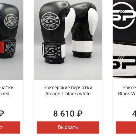
рчатки
Боксерские перчатки
Боксе
k/red
Arcade.1 black/white
Black-W
₽
8 610 ₽
Выбрать