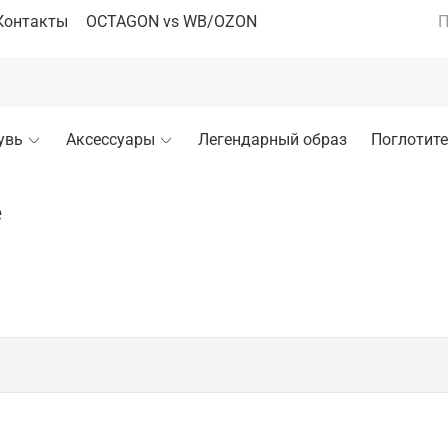
Контакты
OCTAGON vs WB/OZON
П
увь
Аксессуары
Легендарный образ
Поглотите
е
исполнении