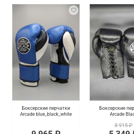
Боксерские перчатки – специальные аксессуары, к
жесткую внешнюю оболочку и мягкую подкладку, ч
должны быть правильно подобраны по размеру и в
на запястье, чтобы предотвратить их смещение во
Что мы предлагаем на выбор
Боксерские перчатки – это не только функциональ
качественную экипировку в ярких дизайнах на выб
соревнований, для отработки новых приемов.
Где заказать перчатки для бокса от п
В интернет-магазине Octagon Shop можно по хорош
доступны разные модели, выпуском которых зани
Боксерские перчатки
Боксерские пе
Подольску.
Arcade blue_black_white
Arcade Bla
8 915 ₽
9 965 ₽
5 349 