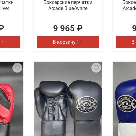
рчатки
Боксерские перчатки
Боксе
ilver
Arcade Blue/white
Arcad
₽
9 965 ₽
В корзину
В