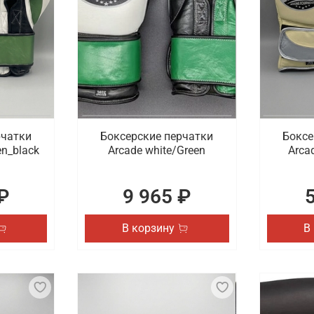
рчатки
Боксерские перчатки
Боксе
en_black
Arcade white/Green
Arcad
₽
9 965 ₽
В корзину
В