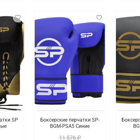
атки SP
Боксерские перчатки SP-
Боксерс
ные
BGM-PSA5 Синие
BG
11 576 ₽