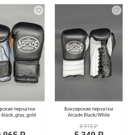
защиты рук и увеличения силы ударов. Они имеют
 суставы от повреждений. Боксерские перчатки
ль за ударом. Они также имеют удобную фиксацию
го духа. Для наших покупателей мы подготовили
чные перчатки для спаррингов, а также
ку
офессиональных спортсменов. В ассортименте
енных онлайн покупок осуществляется по
рские перчатки
Боксерские перчатки
 black_gray_gold
Arcade Black/White
8 915 ₽
9 965 ₽
5 349 ₽