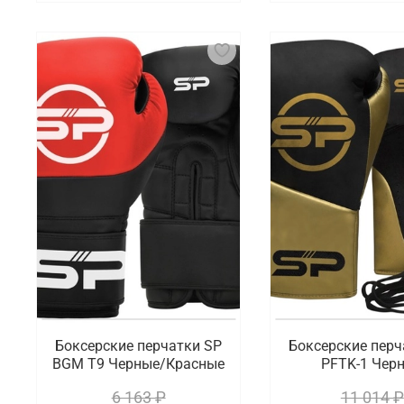
Боксерские перчатки SP
Боксерские перч
BGM T9 Черные/Красные
PFTK-1 Чер
6 163 ₽
11 014 ₽