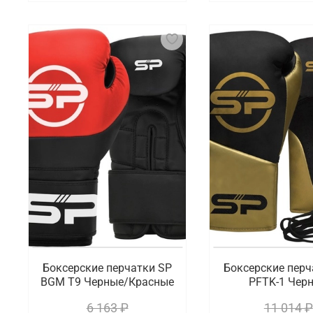
Боксерские перчатки SP
Боксерские перч
BGM T9 Черные/Красные
PFTK-1 Чер
6 163 ₽
11 014 ₽