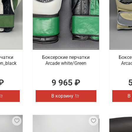
рчатки
Боксерские перчатки
Боксе
en_black
Arcade white/Green
Arcad
₽
9 965 ₽
В корзину
В