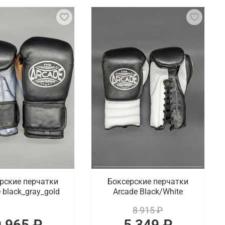
защиты рук и увеличения силы ударов. Они имеют
 суставы от повреждений. Боксерские перчатки
ль за ударом. Они также имеют удобную фиксацию
го духа. Для наших покупателей мы подготовили
чные перчатки для спаррингов, а также
гу
офессиональных спортсменов. В ассортименте
енных онлайн покупок осуществляется по
рские перчатки
Боксерские перчатки
 black_gray_gold
Arcade Black/White
8 915 ₽
9 965 ₽
5 349 ₽