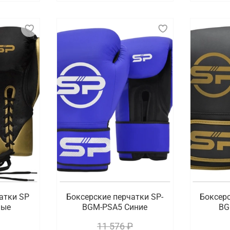
атки SP
Боксерские перчатки SP-
Боксерс
ные
BGM-PSA5 Синие
BG
11 576 ₽