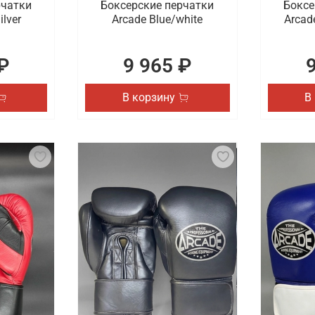
рчатки
Боксерские перчатки
Боксе
ilver
Arcade Blue/white
Arcad
₽
9 965 ₽
В корзину
В