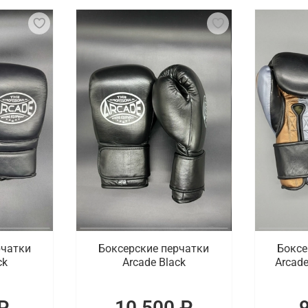
оторые используются в боксе и других единоборствах для 
тобы обеспечить комфорт и защитить костяшки пальцев и
есу, чтобы гарантировать максимальную защиту и контро
 время тренировок или боя.
ный предмет, но и символ силы, выносливости и спортивно
ор. В ассортименте доступны профессиональные тренирово
роверенных брендов с доставкой по Оренбур
ей цене купить боксерские перчатки для начинающих и пр
маются проверенные спортивные бренды. Доставка оформл
рчатки
Боксерские перчатки
Боксе
ck
Arcade Black
Arcade
₽
10 500 ₽