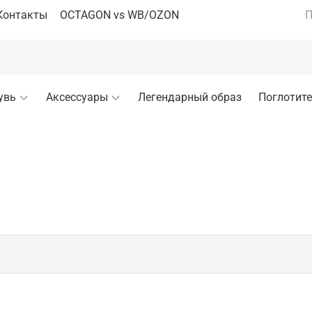
Контакты
OCTAGON vs WB/OZON
П
увь
Аксессуары
Легендарный образ
Поглотите
исполнении