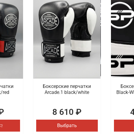
рчатки
Боксерские перчатки
Боксе
k/red
Arcade.1 black/white
Black-W
₽
8 610 ₽
Выбрать