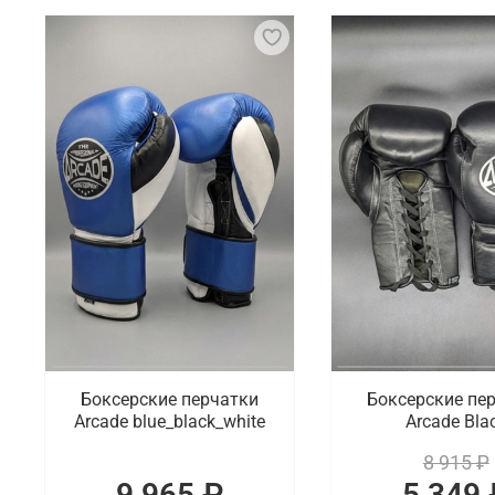
Боксерские перчатки – специальные аксессуары, к
жесткую внешнюю оболочку и мягкую подкладку, ч
должны быть правильно подобраны по размеру и в
на запястье, чтобы предотвратить их смещение во
Что мы предлагаем на выбор
Боксерские перчатки – это не только функциональ
качественную экипировку в ярких дизайнах на выб
соревнований, для отработки новых приемов.
Где заказать перчатки для бокса от п
В интернет-магазине Octagon Shop можно по хорош
доступны разные модели, выпуском которых зани
Боксерские перчатки
Боксерские пе
Оренбургу.
Arcade blue_black_white
Arcade Bla
8 915 ₽
9 965 ₽
5 349 