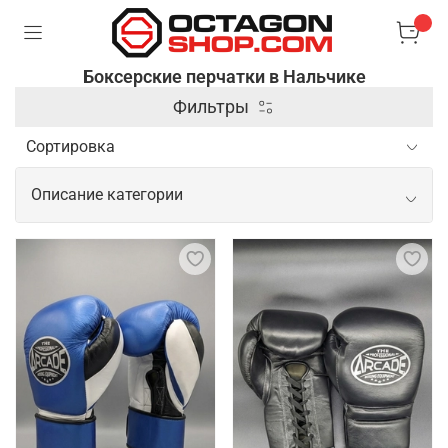
Боксерские перчатки в Нальчике
Фильтры
Описание категории
Боксерские перчатки в качественном
исполнении
Боксерские перчатки – специальные аксессуары,
которые используются в боксе и других
единоборствах для защиты рук и увеличения силы
ударов. Они имеют жесткую внешнюю оболочку и
мягкую подкладку, чтобы обеспечить комфорт и
защитить костяшки пальцев и суставы от