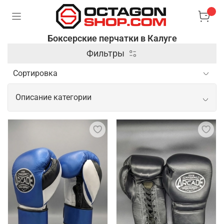
Боксерские перчатки в Калуге
Фильтры
Описание категории
Боксерские перчатки в качественном
исполнении
Боксерские перчатки – специальные аксессуары,
которые используются в боксе и других
единоборствах для защиты рук и увеличения силы
ударов. Они имеют жесткую внешнюю оболочку и
мягкую подкладку, чтобы обеспечить комфорт и
защитить костяшки пальцев и суставы от