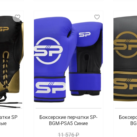
атки SP
Боксерские перчатки SP-
Боксерс
ные
BGM-PSA5 Синие
BG
11 576 ₽