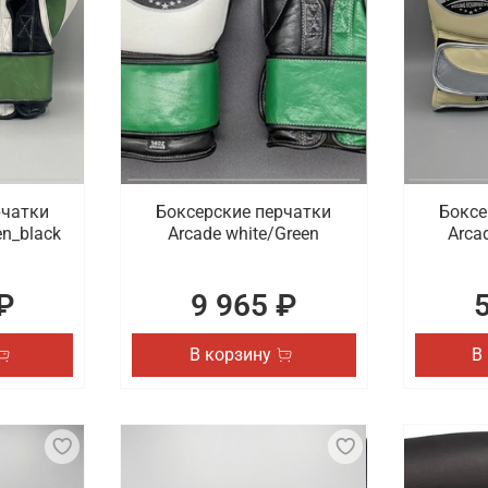
рчатки
Боксерские перчатки
Боксе
en_black
Arcade white/Green
Arcad
₽
9 965 ₽
В корзину
В