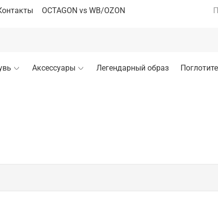
Контакты
OCTAGON vs WB/OZON
П
увь
Аксессуары
Легендарный образ
Поглотите
исполнении