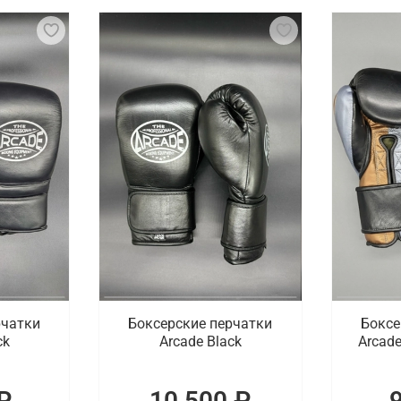
оторые используются в боксе и других единоборствах для 
тобы обеспечить комфорт и защитить костяшки пальцев и
есу, чтобы гарантировать максимальную защиту и контро
 время тренировок или боя.
ный предмет, но и символ силы, выносливости и спортивно
ор. В ассортименте доступны профессиональные тренирово
роверенных брендов с доставкой по Энгельсу
ей цене купить боксерские перчатки для начинающих и пр
маются проверенные спортивные бренды. Доставка оформл
рчатки
Боксерские перчатки
Боксе
ck
Arcade Black
Arcade
₽
10 500 ₽