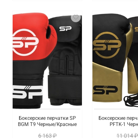
Боксерские перчатки SP
Боксерские перч
BGM T9 Черные/Красные
PFTK-1 Чер
6 163 ₽
11 014 ₽