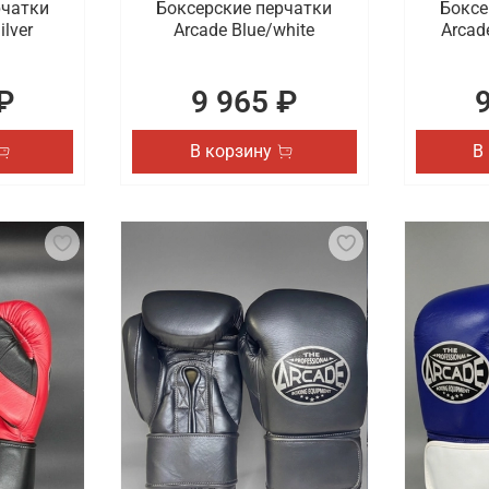
рчатки
Боксерские перчатки
Боксе
ilver
Arcade Blue/white
Arcad
₽
9 965 ₽
В корзину
В