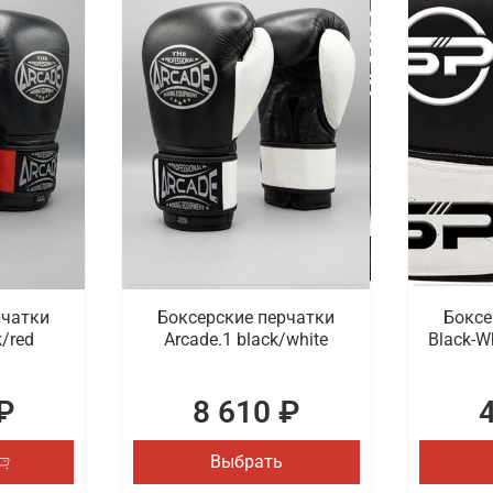
рчатки
Боксерские перчатки
Боксе
k/red
Arcade.1 black/white
Black-W
₽
8 610 ₽
Выбрать