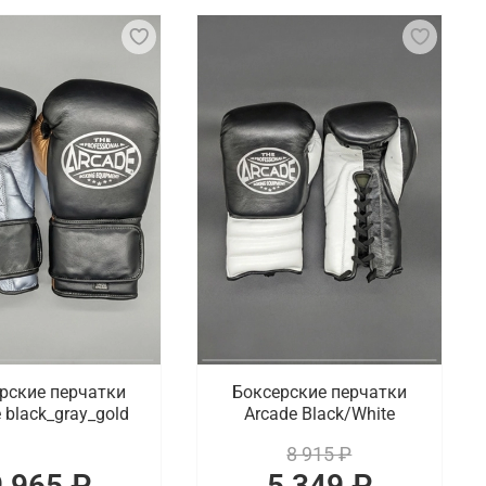
защиты рук и увеличения силы ударов. Они имеют
 суставы от повреждений. Боксерские перчатки
ль за ударом. Они также имеют удобную фиксацию
го духа. Для наших покупателей мы подготовили
чные перчатки для спаррингов, а также
офессиональных спортсменов. В ассортименте
енных онлайн покупок осуществляется по
рские перчатки
Боксерские перчатки
 black_gray_gold
Arcade Black/White
8 915 ₽
9 965 ₽
5 349 ₽