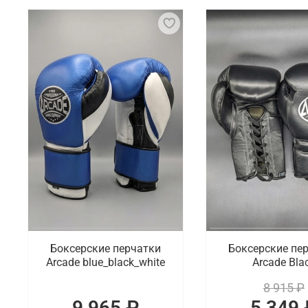
Боксерские перчатки – специальные аксессуары, к
жесткую внешнюю оболочку и мягкую подкладку, ч
должны быть правильно подобраны по размеру и в
на запястье, чтобы предотвратить их смещение во
Что мы предлагаем на выбор
Боксерские перчатки – это не только функциональ
качественную экипировку в ярких дизайнах на выб
соревнований, для отработки новых приемов.
Где заказать перчатки для бокса от п
В интернет-магазине Octagon Shop можно по хорош
доступны разные модели, выпуском которых зани
Боксерские перчатки
Боксерские пе
Энгельсу.
Arcade blue_black_white
Arcade Bla
8 915 ₽
9 965 ₽
5 349 