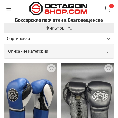
Боксерские перчатки в Благовещенске
Фильтры
Описание категории
Боксерские перчатки в качественном
исполнении
Боксерские перчатки – специальные аксессуары,
которые используются в боксе и других
единоборствах для защиты рук и увеличения силы
ударов. Они имеют жесткую внешнюю оболочку и
мягкую подкладку, чтобы обеспечить комфорт и
защитить костяшки пальцев и суставы от