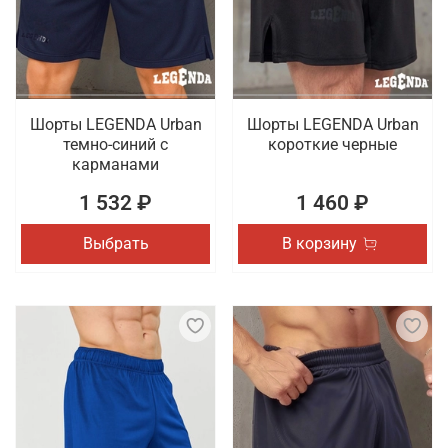
оригинальные модели, выпуском которых
занимаются проверенные бренды. Гарантируется
быстрая доставка оформленных онлайн покупок
по Кургану.
Шорты LEGENDA Urban
Шорты LEGENDA Urban
темно-синий с
короткие черные
карманами
1 532 ₽
1 460 ₽
Выбрать
В корзину