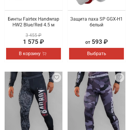
Бинты Fairtex Handwrap
Защита паха SP GGX-H1
HW2 Blue/Red 4.5 м
белый
3 455 ₽
1 575 ₽
593 ₽
от
В корзину
Выбрать