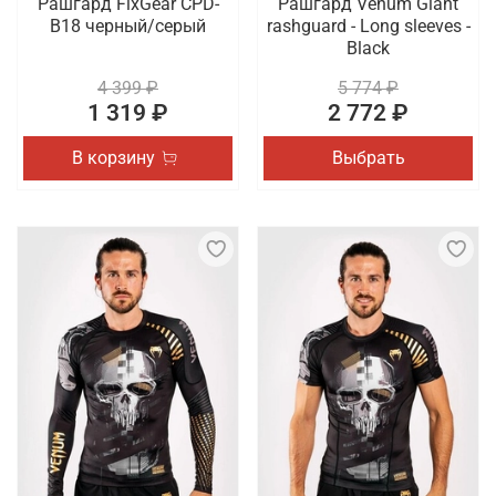
Рашгард FixGear CPD-
Рашгард Venum Giant
B18 черный/серый
rashguard - Long sleeves -
Black
4 399 ₽
5 774 ₽
1 319 ₽
2 772 ₽
В корзину
Выбрать