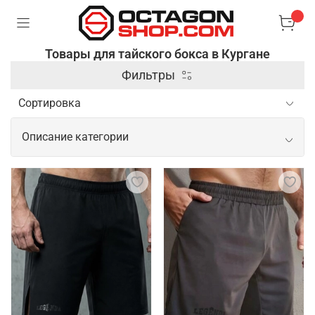
Товары для тайского бокса в Кургане
Фильтры
Описание категории
Профессиональные товары для
тайского бокса
Для тайского бокса необходима
специализированная экипировка, которая
обеспечивает защиту и комфорт во время
спаррингов и тренировок. Основными элементами
являются боксерские перчатки, бинты для рук и
шорты, выполненные из легких и дышащих