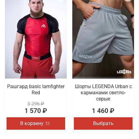
Рашгард basic Iamfighter
Шорты LEGENDA Urban c
Red
карманами светло-
серые
3 296 ₽
1 570 ₽
1 460 ₽
В корзину
Выбрать