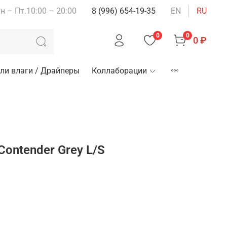
н – Пт.10:00 – 20:00
8 (996) 654-19-35
EN
RU
0
0
0 ₽
ли влаги / Драйперы
Коллаборации
ontender Grey L/S