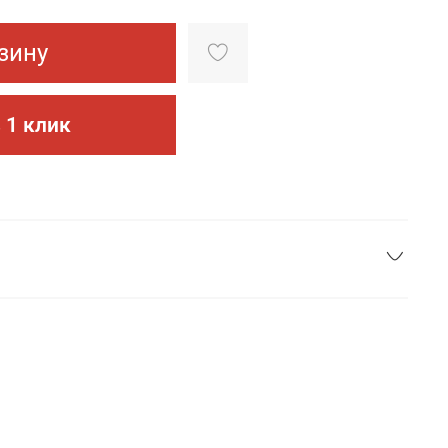
зину
 1 клик