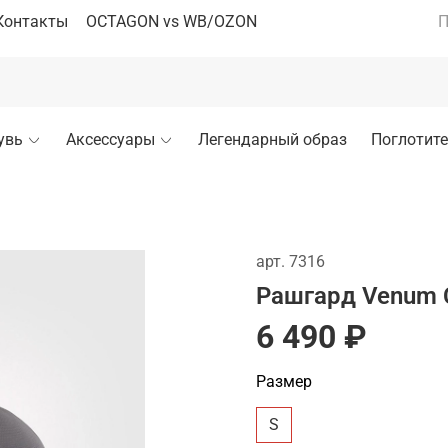
Контакты
OCTAGON vs WB/OZON
П
увь
Аксессуары
Легендарный образ
Поглотите
арт.
7316
Рашгард Venum C
6 490 ₽
Размер
S