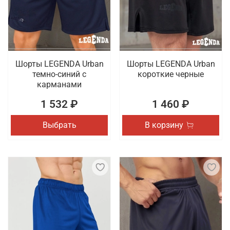
оригинальные модели, выпуском которых
занимаются проверенные бренды. Гарантируется
быстрая доставка оформленных онлайн покупок
по Белгороду.
Шорты LEGENDA Urban
Шорты LEGENDA Urban
темно-синий с
короткие черные
карманами
1 532 ₽
1 460 ₽
Выбрать
В корзину