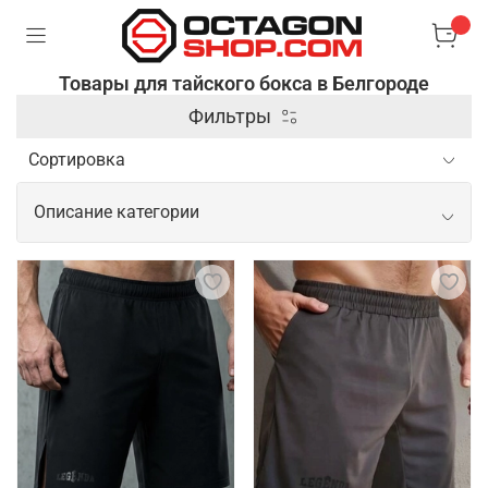
Товары для тайского бокса в Белгороде
Фильтры
Описание категории
Профессиональные товары для
тайского бокса
Для тайского бокса необходима
специализированная экипировка, которая
обеспечивает защиту и комфорт во время
спаррингов и тренировок. Основными элементами
являются боксерские перчатки, бинты для рук и
шорты, выполненные из легких и дышащих