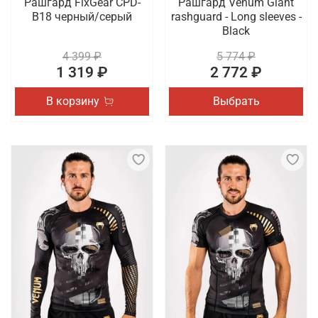
Рашгард FixGear CPD-
Рашгард Venum Giant
B18 черный/серый
rashguard - Long sleeves -
Black
4 399 ₽
5 774 ₽
1 319 ₽
2 772 ₽
В корзину
Выбрать