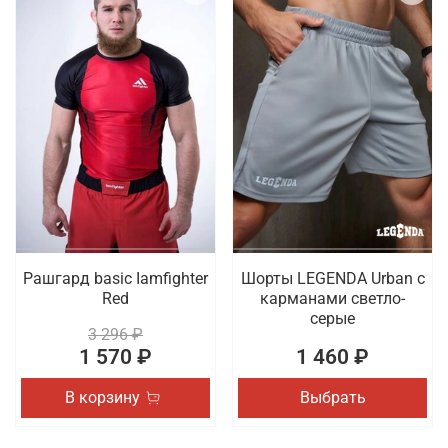
Рашгард basic Iamfighter
Шорты LEGENDA Urban c
Red
карманами светло-
серые
3 296 ₽
1 570 ₽
1 460 ₽
В корзину
Выбрать