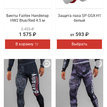
Бинты Fairtex Handwrap
Защита паха SP GGX-H1
HW2 Blue/Red 4.5 м
белый
3 455 ₽
1 575 ₽
593 ₽
от
В корзину
Выбрать