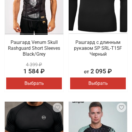
Рашгард Venum Skull
Рашгард с длинным
Rashguard Short Sleeves
рукавом SP SRL-T15F
Black/Grey
Черный
4 399 ₽
1 584 ₽
2 095 ₽
от
Выбрать
Выбрать