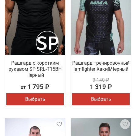
Рашгард с коротким
Рашгард тренировочный
рукавом SP SRL-T15BH
Iamfighter Хаки&Черный
Черный
3 140 ₽
1 795 ₽
1 319 ₽
от
Выбрать
Выбрать