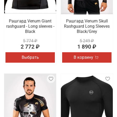
Рашгард Venum Giant
Рашгард Venum Skull
rashguard - Long sleeves -
Rashguard Long Sleeves
Black
Black/Grey
5 774 ₽
5 249 ₽
2 772 ₽
1 890 ₽
Выбрать
В корзину