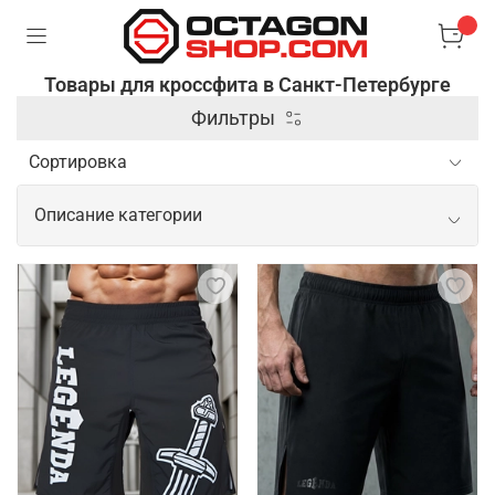
Товары для кроссфита в Санкт-Петербурге
Фильтры
Описание категории
Профессиональные товары для
кроссфита
Кроссфит требует применения разнообразного
спортивного инвентаря, так как тренировки
включают элементы силовой, кардио нагрузки и
гимнастики. Чтобы занятия были комфортными и
продуктивными, необходимо подобрать
подходящую одежду для спорта, а также не