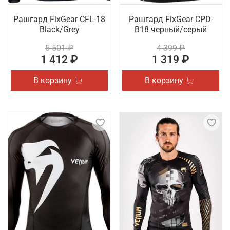
Рашгард FixGear CFL-18
Рашгард FixGear CPD-
Black/Grey
B18 черный/серый
5 501 ₽
4 399 ₽
1 412 ₽
1 319 ₽
В корзину
В корзину